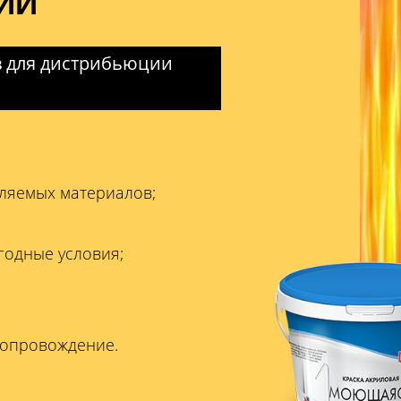
ИИ
 для дистрибьюции
вляемых материалов;
годные условия;
сопровождение.